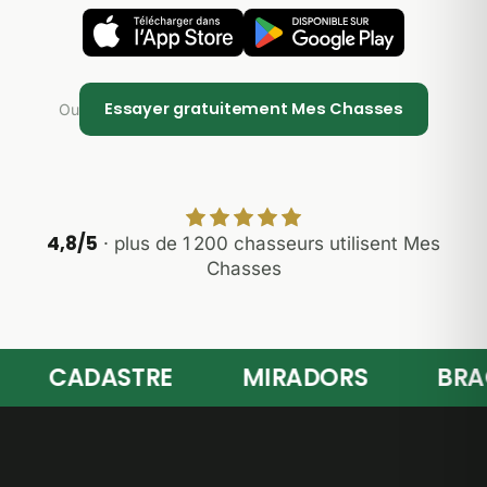
Essayer gratuitement Mes Chasses
Ou
4,8/5
· plus de 1 200 chasseurs utilisent Mes
Chasses
CADASTRE
MIRADORS
BRACELE