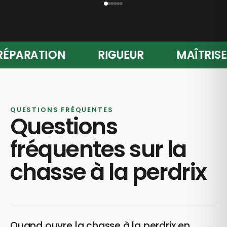
PRÉPARATION
RIGUEUR
MAÎT
QUESTIONS FRÉQUENTES
Questions
fréquentes sur la
chasse à la perdrix
Quand ouvre la chasse à la perdrix en