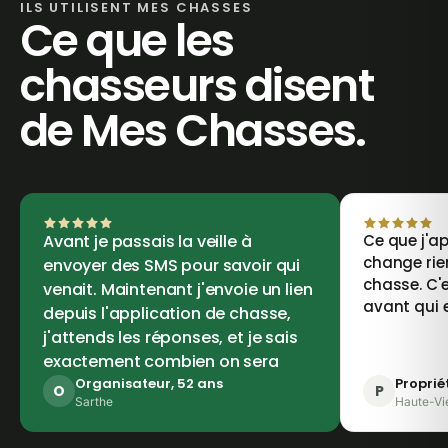
ILS UTILISENT MES CHASSES
Ce que les
chasseurs disent
de Mes Chasses.
Avant je passais la veille à
Ce que j'ap
change rie
envoyer des SMS pour savoir qui
chasse. C'e
venait. Maintenant j'envoie un lien
avant qui 
depuis l'application de chasse,
j'attends les réponses, et je sais
exactement combien on sera
Organisateur, 52 ans
Proprié
O
P
Sarthe
Haute-Vi