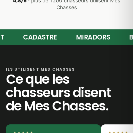
4,8/5
· plus de 1 200 chasseurs utilisent Mes
Chasses
CADASTRE
MIRADORS
BRA
ILS UTILISENT MES CHASSES
Ce que les
chasseurs disent
de Mes Chasses.