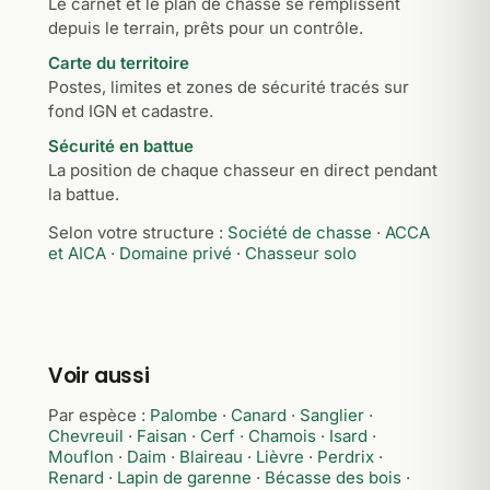
Le carnet et le plan de chasse se remplissent
depuis le terrain, prêts pour un contrôle.
Carte du territoire
Postes, limites et zones de sécurité tracés sur
fond IGN et cadastre.
Sécurité en battue
La position de chaque chasseur en direct pendant
la battue.
Selon votre structure :
Société de chasse
·
ACCA
et AICA
·
Domaine privé
·
Chasseur solo
Voir aussi
Par espèce :
Palombe
·
Canard
·
Sanglier
·
Chevreuil
·
Faisan
·
Cerf
·
Chamois
·
Isard
·
Mouflon
·
Daim
·
Blaireau
·
Lièvre
·
Perdrix
·
Renard
·
Lapin de garenne
·
Bécasse des bois
·