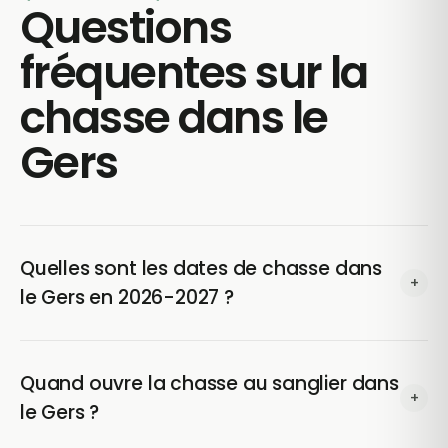
Questions
fréquentes sur la
chasse dans le
Gers
Quelles sont les dates de chasse dans
+
le Gers en 2026-2027 ?
Dans le Gers (32), la chasse 2026-2027 concerne 11
espèces, chacune avec sa propre date d'ouverture et
Quand ouvre la chasse au sanglier dans
+
de fermeture fixée par arrêté préfectoral. Le tableau
le Gers ?
ci-dessus donne le détail espèce par espèce.