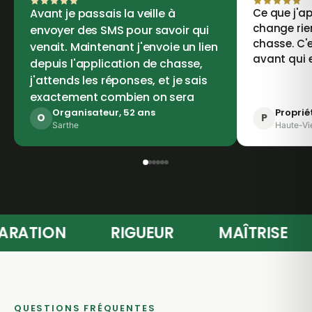
Avant je passais la veille à
Ce que j'ap
change rie
envoyer des SMS pour savoir qui
chasse. C'e
venait. Maintenant j'envoie un lien
avant qui 
depuis l'application de chasse,
j'attends les réponses, et je sais
exactement combien on sera
Organisateur, 52 ans
Proprié
O
P
Sarthe
Haute-Vi
RÉPARATION
RIGUEUR
MAÎTRISE
QUESTIONS FRÉQUENTES