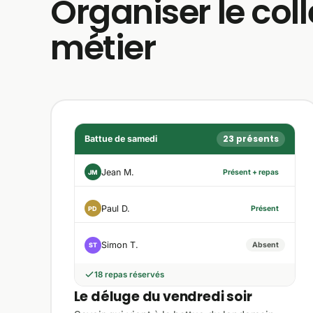
Organiser le colle
métier
23 présents
Battue de samedi
Jean M.
Présent + repas
JM
Paul D.
Présent
PD
Simon T.
Absent
ST
18 repas réservés
Le déluge du vendredi soir