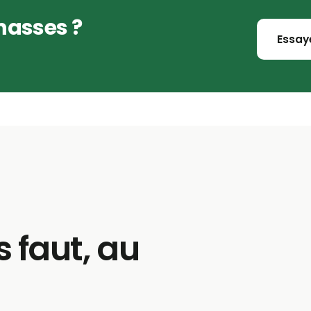
chasses ?
Essay
.
s faut, au