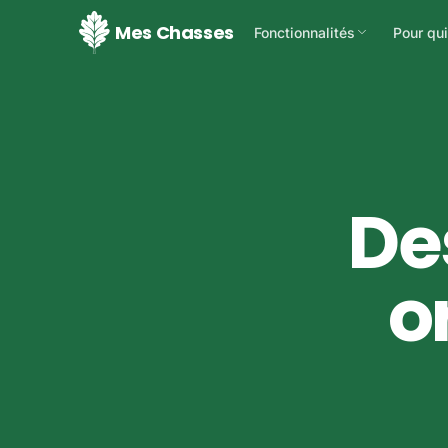
Mes Chasses
Fonctionnalités
Pour qui
Gestion des événements
Cha
Planifiez et gérez vos battue
Dom
entr
Documents automatique
ACC
Carnet de battue numérique
De
Vie 
con
Gestion du domaine
Membres, droits et
o
Féd
configuration
str
Équi
Chasse solo & impro
rés
Démarrez en 2 taps, sans
logistique
Espace adhérents
Ils rejoignent le domaine en 
code