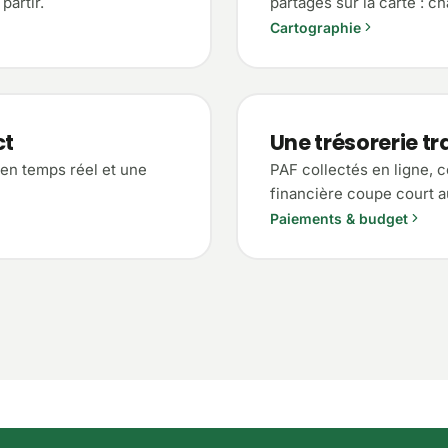
artir.
partagés sur la carte : cha
Cartographie
ct
Une trésorerie t
 en temps réel et une
PAF collectés en ligne, c
financière coupe court a
Paiements & budget