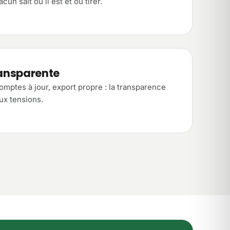
cun sait où il est et où tirer.
ransparente
omptes à jour, export propre : la transparence
ux tensions.