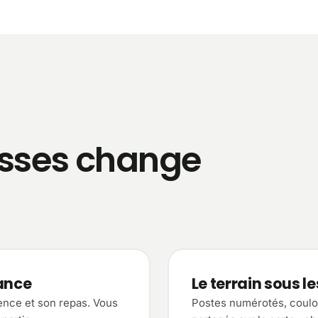
sses change
vance
Le terrain sous l
sence et son repas. Vous
Postes numérotés, couloir