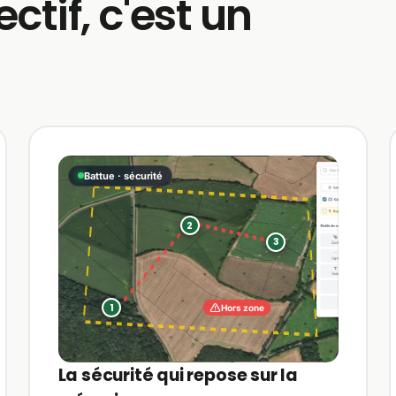
ctif, c'est un
Battue · sécurité
2
3
1
Hors zone
La sécurité qui repose sur la