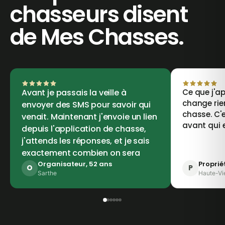
chasseurs disent
de Mes Chasses.
Avant je passais la veille à
Ce que j'ap
change rie
envoyer des SMS pour savoir qui
chasse. C'e
venait. Maintenant j'envoie un lien
avant qui 
depuis l'application de chasse,
j'attends les réponses, et je sais
exactement combien on sera
Organisateur, 52 ans
Proprié
O
P
Sarthe
Haute-Vi