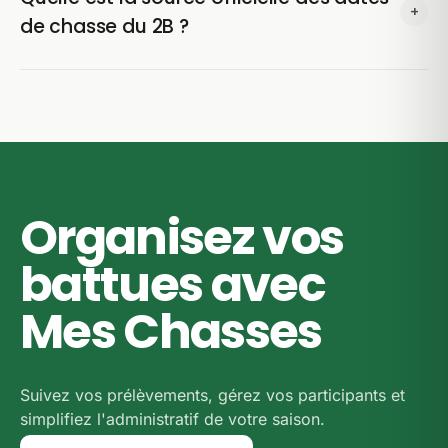
+
imposent des jours sans chasse (souvent le mardi ou
de chasse du 2B ?
le vendredi), et l'arrêté préfectoral peut en fixer, et
nous renvoyons vers le texte officiel ci-dessous.
Les dates proviennent de l'arrêté préfectoral n° 28-
Reportez-vous à l'arrêté de Haute-Corse et au
2026-05-20-00005 pour la saison 2026-2027. C'est
règlement de votre territoire avant de prévoir une
le seul document qui fait foi : en cas de doute sur le
sortie.
terrain, c'est lui qu'il faut consulter.
Organisez vos
battues avec
Mes Chasses
Suivez vos prélèvements, gérez vos participants et
simplifiez l'administratif de votre saison.