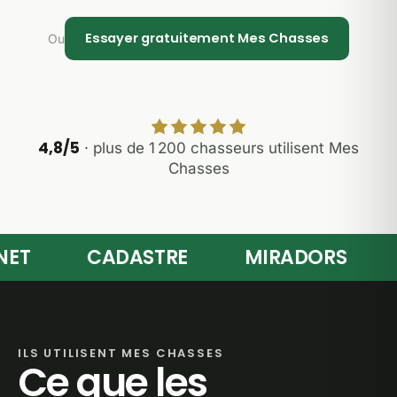
Essayer gratuitement Mes Chasses
Ou
4,8/5
· plus de 1 200 chasseurs utilisent Mes
Chasses
T
CADASTRE
MIRADORS
B
ILS UTILISENT MES CHASSES
Ce que les