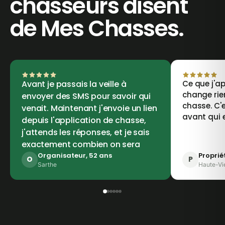
chasseurs disent
de Mes Chasses.
Avant je passais la veille à
Ce que j'ap
change rie
envoyer des SMS pour savoir qui
chasse. C'e
venait. Maintenant j'envoie un lien
avant qui 
depuis l'application de chasse,
j'attends les réponses, et je sais
exactement combien on sera
Organisateur, 52 ans
Proprié
O
P
Sarthe
Haute-Vi