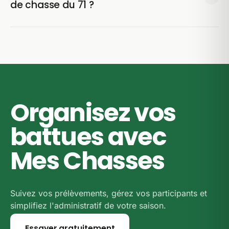
de chasse du 71 ?
le vendredi), et l'arrêté préfectoral peut en fixer, et
nous renvoyons vers le texte officiel ci-dessous.
Les dates proviennent de l'arrêté préfectoral n° 71-
Reportez-vous à l'arrêté de la Saône-et-Loire et au
2026-05-20-00002 pour la saison 2026-2027. C'est
règlement de votre territoire avant de prévoir une
le seul document qui fait foi : en cas de doute sur le
sortie.
terrain, c'est lui qu'il faut consulter.
Organisez vos
battues avec
Mes Chasses
Suivez vos prélèvements, gérez vos participants et
simplifiez l'administratif de votre saison.
Essayer gratuitement