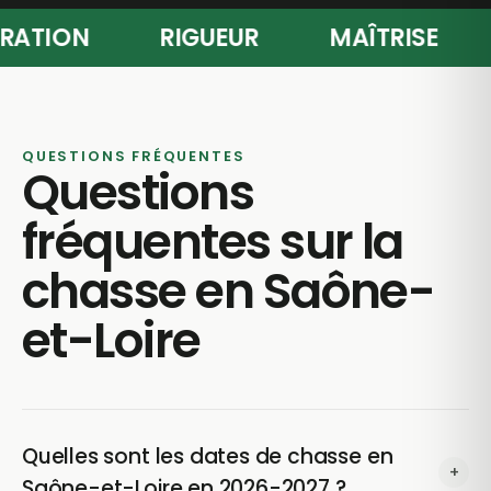
PARATION
RIGUEUR
MAÎTRISE
QUESTIONS FRÉQUENTES
Questions
fréquentes sur la
chasse en Saône-
et-Loire
Quelles sont les dates de chasse en
+
Saône-et-Loire en 2026-2027 ?