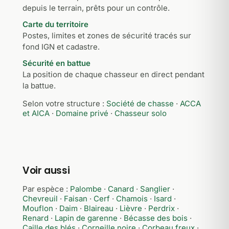
depuis le terrain, prêts pour un contrôle.
Carte du territoire
Postes, limites et zones de sécurité tracés sur
fond IGN et cadastre.
Sécurité en battue
La position de chaque chasseur en direct pendant
la battue.
Selon votre structure :
Société de chasse
·
ACCA
et AICA
·
Domaine privé
·
Chasseur solo
Voir aussi
Par espèce :
Palombe
·
Canard
·
Sanglier
·
Chevreuil
·
Faisan
·
Cerf
·
Chamois
·
Isard
·
Mouflon
·
Daim
·
Blaireau
·
Lièvre
·
Perdrix
·
Renard
·
Lapin de garenne
·
Bécasse des bois
·
Caille des blés
·
Corneille noire
·
Corbeau freux
·