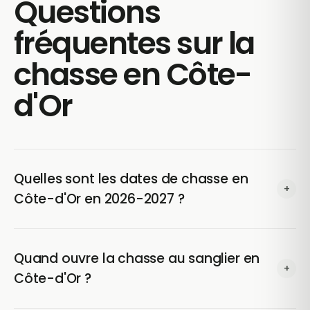
Questions
fréquentes sur la
chasse en Côte-
d'Or
Quelles sont les dates de chasse en
+
Côte-d'Or en 2026-2027 ?
En Côte-d'Or (21), la chasse 2026-2027 concerne 12
espèces, chacune avec sa propre date d'ouverture et
Quand ouvre la chasse au sanglier en
+
de fermeture fixée par arrêté préfectoral. Le tableau
Côte-d'Or ?
ci-dessus donne le détail espèce par espèce.