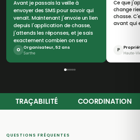
Avant je passais la veille à
Ce que j'ap
change rie
envoyer des SMS pour savoir qui
chasse. C'e
venait. Maintenant j'envoie un lien
avant qui 
depuis l'application de chasse,
j'attends les réponses, et je sais
exactement combien on sera
Organisateur, 52 ans
Proprié
O
P
Sarthe
Haute-Vi
TÉ
TRAÇABILITÉ
COORDINATIO
QUESTIONS FRÉQUENTES