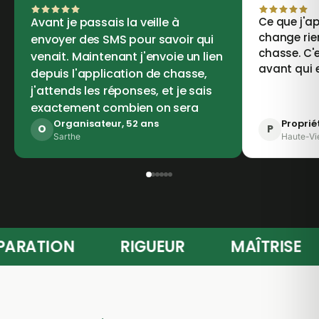
Avant je passais la veille à
Ce que j'ap
change rie
envoyer des SMS pour savoir qui
chasse. C'e
venait. Maintenant j'envoie un lien
avant qui 
depuis l'application de chasse,
j'attends les réponses, et je sais
exactement combien on sera
Organisateur, 52 ans
Proprié
O
P
Sarthe
Haute-Vi
PRÉPARATION
RIGUEUR
MAÎTRIS