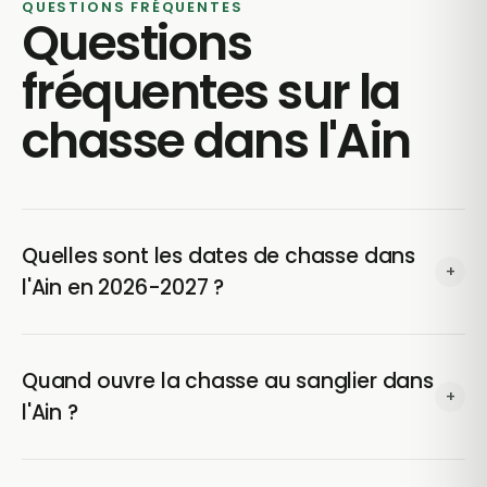
QUESTIONS FRÉQUENTES
Questions
fréquentes sur la
chasse dans l'Ain
Quelles sont les dates de chasse dans
+
l'Ain en 2026-2027 ?
Dans l'Ain (01), la chasse 2026-2027 concerne 23
espèces, chacune avec sa propre date d'ouverture et
Quand ouvre la chasse au sanglier dans
+
de fermeture fixée par arrêté préfectoral. Le tableau
l'Ain ?
ci-dessus donne le détail espèce par espèce.
L'ouverture du sanglier dans l'Ain est précisée dans le