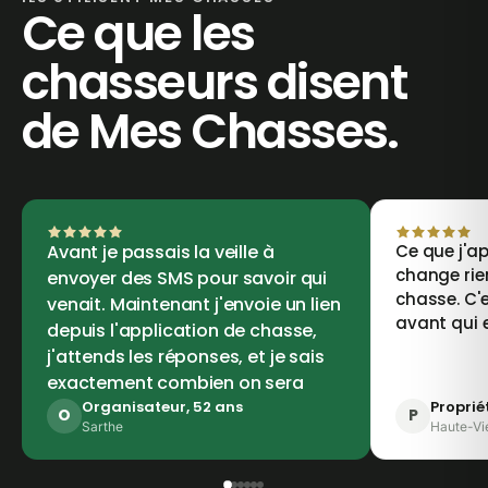
Ce que les
chasseurs disent
de Mes Chasses.
Avant je passais la veille à
Ce que j'ap
change rie
envoyer des SMS pour savoir qui
chasse. C'e
venait. Maintenant j'envoie un lien
avant qui 
depuis l'application de chasse,
j'attends les réponses, et je sais
exactement combien on sera
Organisateur, 52 ans
Proprié
O
P
Sarthe
Haute-Vi