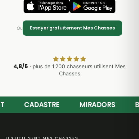
Essayer gratuitement Mes Chasses
Ou
4,8/5
· plus de 1 200 chasseurs utilisent Mes
Chasses
CADASTRE
MIRADORS
BRA
ILS UTILISENT MES CHASSES