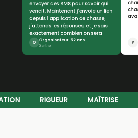
chan
envoyer des SMS pour savoir qui
chas
venait. Maintenant j'envoie un lien
avan
depuis l'application de chasse,
j'attends les réponses, et je sais
exactement combien on sera
Organisateur, 52 ans
O
P
Sarthe
ÉPARATION
RIGUEUR
MAÎTRISE