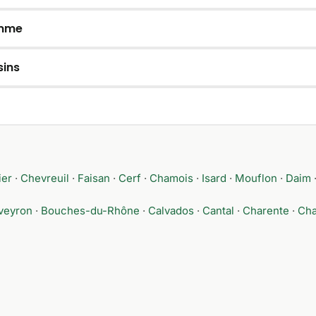
omme
ins
ier
·
Chevreuil
·
Faisan
·
Cerf
·
Chamois
·
Isard
·
Mouflon
·
Daim
veyron
·
Bouches-du-Rhône
·
Calvados
·
Cantal
·
Charente
·
Cha