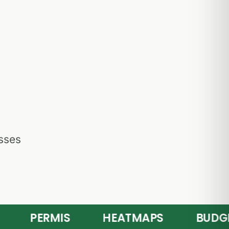
asses
PERMIS
HEATMAPS
BUDGET