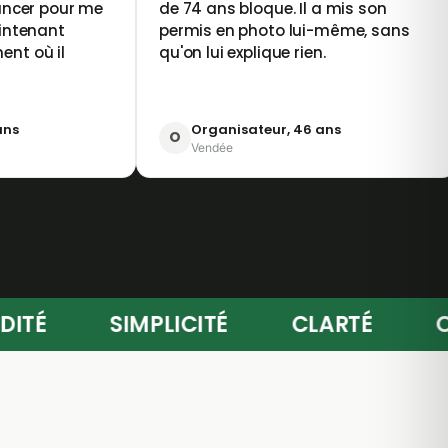
ancer pour me
de 74 ans bloque. Il a mis son
aintenant
permis en photo lui-même, sans
nt où il
qu'on lui explique rien.
ans
Organisateur, 46 ans
O
Vendée
FLUIDITÉ
SIMPLICITÉ
CLARTÉ