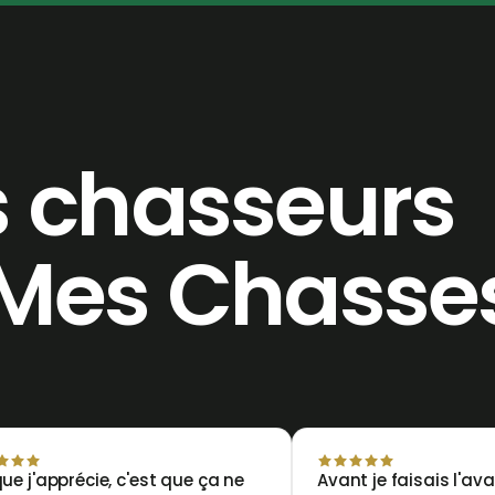
s chasseurs
 Mes Chasse
ue j'apprécie, c'est que ça ne
Avant je faisais l'av