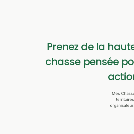
Prenez de la haute
chasse pensée pou
actio
Mes Chasses
territoir
organisateurs