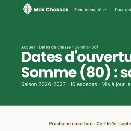
Mes Chasses
Fonctionnalités
Pour qui
Gestion des événements
Cha
Planifiez et gérez vos battue
Dom
entr
Accueil
›
Dates de chasse
› Somme (80)
Dates d'ouvertu
Documents automatique
ACC
Carnet de battue numérique
Vie 
Somme (80) : s
con
Gestion du domaine
Membres, droits et
Féd
configuration
Saison 2026-2027 · 10 espèces · Mis à jour l
str
Équi
Chasse solo & impro
rés
Démarrez en 2 taps, sans
logistique
Espace adhérents
Prochaine ouverture : Cerf le 1er sep
Ils rejoignent le domaine en 
code