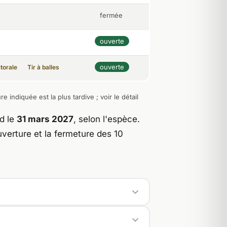
fermée
ouverte
ouverte
torale
Tir à balles
indiquée est la plus tardive ; voir le détail
rd le
31 mars 2027
, selon l'espèce.
uverture et la fermeture des 10