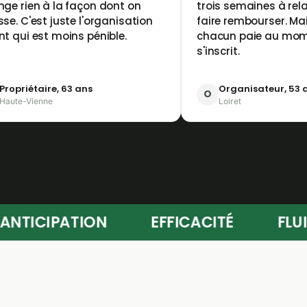
ge rien à la façon dont on
trois semaines à rel
se. C'est juste l'organisation
faire rembourser. M
t qui est moins pénible.
chacun paie au mome
s'inscrit.
Propriétaire, 63 ans
Organisateur, 53 
O
Haute-Vienne
Loiret
ANTICIPATION
EFFICACITÉ