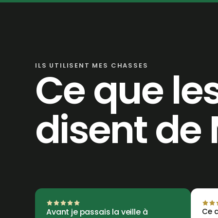
ILS UTILISENT MES CHASSES
Ce que le
disent de
Avant je passais la veille à
Ce q