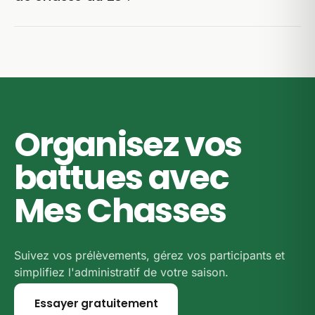
le vendredi), et l'arrêté préfectoral peut en fixer, et
nous renvoyons vers le texte officiel ci-dessous.
Les dates proviennent de l'arrêté préfectoral n° DDT-
Reportez-vous à l'arrêté de l'Eure-et-Loir et au
SGREB-2026-112 pour la saison 2026-2027. C'est le
règlement de votre territoire avant de prévoir une
seul document qui fait foi : en cas de doute sur le
sortie.
terrain, c'est lui qu'il faut consulter.
Organisez vos
battues avec
Mes Chasses
Suivez vos prélèvements, gérez vos participants et
simplifiez l'administratif de votre saison.
Essayer gratuitement