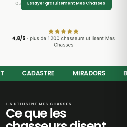
Essayer gratuitement Mes Chasses
Ou
4,8/5
· plus de 1 200 chasseurs utilisent Mes
Chasses
CADASTRE
MIRADORS
BRA
ILS UTILISENT MES CHASSES
Ce que les
chasseurs disent