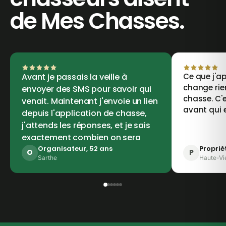
de Mes Chasses.
Avant je passais la veille à
Ce que j'ap
change rie
envoyer des SMS pour savoir qui
chasse. C'e
venait. Maintenant j'envoie un lien
avant qui 
depuis l'application de chasse,
j'attends les réponses, et je sais
exactement combien on sera
Organisateur, 52 ans
Proprié
O
P
Sarthe
Haute-Vi