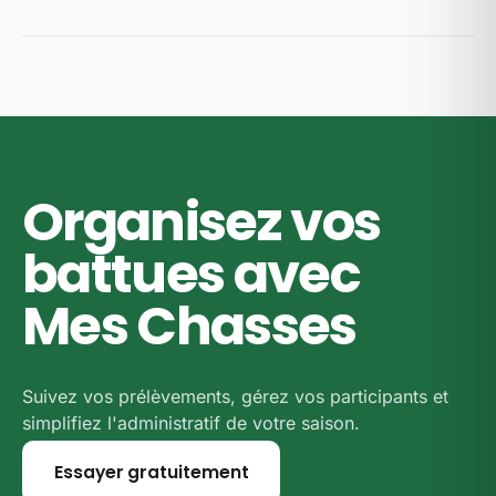
le vendredi), et l'arrêté préfectoral peut en fixer, et
nous renvoyons vers le texte officiel ci-dessous.
Les dates proviennent de l'arrêté préfectoral
Reportez-vous à l'arrêté du Bas-Rhin et au règlement
d'ouverture et de clôture pour la saison 2026-2027.
de votre territoire avant de prévoir une sortie.
C'est le seul document qui fait foi : en cas de doute
sur le terrain, c'est lui qu'il faut consulter.
Organisez vos
battues avec
Mes Chasses
Suivez vos prélèvements, gérez vos participants et
simplifiez l'administratif de votre saison.
Essayer gratuitement