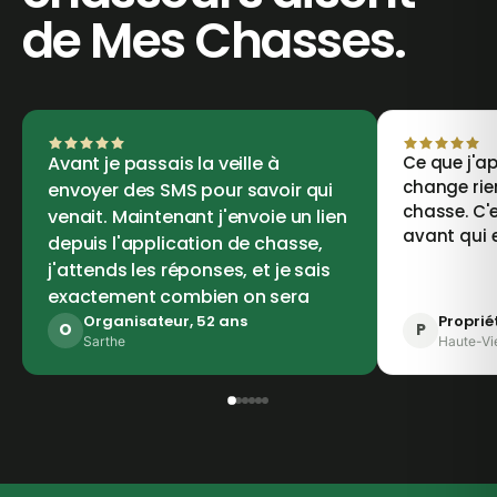
de Mes Chasses.
Avant je passais la veille à
Ce que j'ap
change rie
envoyer des SMS pour savoir qui
chasse. C'e
venait. Maintenant j'envoie un lien
avant qui 
depuis l'application de chasse,
j'attends les réponses, et je sais
exactement combien on sera
Organisateur, 52 ans
Proprié
O
P
Sarthe
Haute-Vi