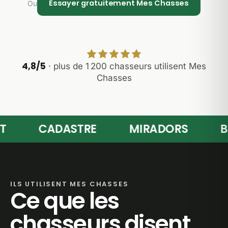
Essayer gratuitement Mes Chasses
Ou
4,8/5
· plus de 1 200 chasseurs utilisent Mes
Chasses
CADASTRE
MIRADORS
BRA
ILS UTILISENT MES CHASSES
Ce que les
chasseurs disent